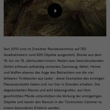
Inhalt
von
externem
Anbieter
laden
Modul
Seit 2010 sind im Dresdner Residenzschloss auf 750
Quadratmetern rund 600 Objekte ausgestellt, Stücke aus dem
Text
16. bis ins 19. Jahrhundert hinein: Neben zwei beeindruckenden
mit
Zelten erfreuen aufwändig verziertes Zaumzeug, Sättel, Helme
Bild
und Waffen ebenso das Auge des Betrachters wie die vier
faltbaren Trinkbecher aus Leder - diese Exemplare des einstigen
Massenprodukts haben sich nur hier in Dresden erhalten. Die
abgedunkelten Räume und acht lebensgroßen, aus Holz
geschnitzten Pferde unterstützen die Wirkung der einzigartigen
Objekte und lassen den Besuch in der Türckischen Cammer zu
einem besonderen Erlebnis werden.