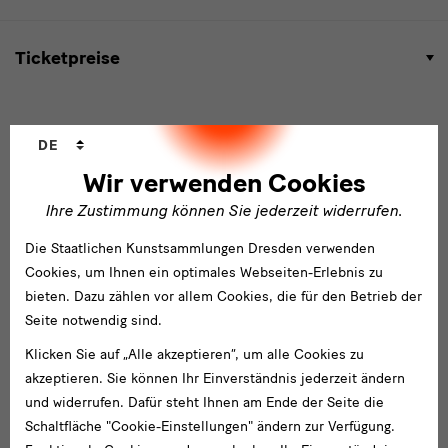
Ticketpreise
Sprachwechsler
DE
Rüstkammer
Lage & Anfahrt
Wir verwenden Cookies
Rüstkammer
Ihre Zustimmung können Sie jederzeit widerrufen.
Residenzschloss
Die Staatlichen Kunstsammlungen Dresden verwenden
Taschenberg 2
Cookies, um Ihnen ein optimales Webseiten-Erlebnis zu
01067 Dresden
bieten. Dazu zählen vor allem Cookies, die für den Betrieb der
Seite notwendig sind.
Anfahrt
Klicken Sie auf „Alle akzeptieren“, um alle Cookies zu
Zu
Mit
Mit
Fahrplanauskunft
Mit
Per
akzeptieren. Sie können Ihr Einverständnis jederzeit ändern
Fuß
dem
dem
des
Straßenbahn
Bahn
und widerrufen. Dafür steht Ihnen am Ende der Seite die
Fahrrad
Auto
Verkehrsverbundes
Schaltfläche "Cookie-Einstellungen" ändern zur Verfügung.
Oberelbe