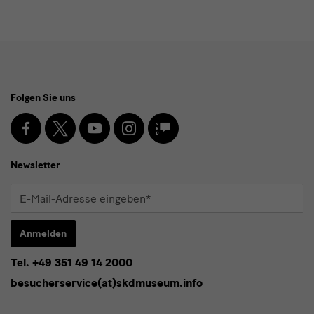
Social
Folgen Sie uns
Media
und
Facebook
X
Youtube
Instagram
SKD
Blog
Newsletter
Newsletter
E-
Mail-
Adresse
Anmelden
eingeben*
Tel. +49 351 49 14 2000
* Pflichtfeld
besucherservice(at)skdmuseum.info
Ich stimme der
Datenschutzerklärung
zu.*