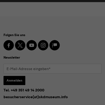
Social
Folgen Sie uns
Media
und
Facebook
X
Youtube
Instagram
SKD
Blog
Newsletter
Newsletter
E-
Mail-
Adresse
Anmelden
eingeben*
Tel. +49 351 49 14 2000
* Pflichtfeld
besucherservice(at)skdmuseum.info
Ich stimme der
Datenschutzerklärung
zu.*