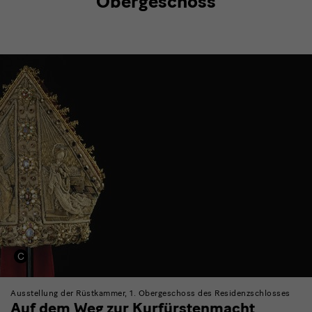
Obergeschoss
Ausstellung der Rüstkammer, 1. Obergeschoss des Residenzschlosses
Auf dem Weg zur Kurfürstenmacht