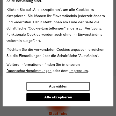
Seite notwendig sind.
Blog
Newsletter
Klicken Sie auf „Alle akzeptieren“, um alle Cookies zu
Newsletter
akzeptieren. Sie können Ihr Einverständnis jederzeit ändern
und widerrufen. Dafür steht Ihnen am Ende der Seite die
E-
Schaltfläche "Cookie-Einstellungen" ändern zur Verfügung.
Mail-
Funktionale Cookies werden auch ohne Ihr Einverständnis
Adresse
Anmelden
weiterhin ausgeführt.
eingeben*
Tel. +49 351 49 14 2000
Möchten Sie die verwendeten Cookies anpassen, erreichen
* Pflichtfeld
Sie die Einstellungen über die Schaltfläche "Auswählen".
besucherservice(at)skdmuseum.info
Ich stimme der
Datenschutzerklärung
zu.*
Weitere Informationen finden Sie in unseren
Bitte wählen Sie mindestens einen Newsletter aus.
Datenschutzbestimmungen
oder dem
Impressum
.
Ich möchte gern folgende
Newsletter
abonnieren*
Newsletter
der Staatlichen Kunstsammlungen
Auswählen
Dresden
Alle akzeptieren
Newsletter
des Albertinum
Newsletter Tourismus
Newsletter
Museum für Sächsische Volkskunst
Staatliche