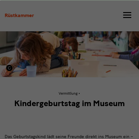
Kindergeburtstag
im
Rüstkammer
Museum
Aktive
Vermittlung
Seite:
Kindergeburtstag
Kindergeburtstag im Museum
im
Museum
Das Geburtstagskind lädt seine Freunde direkt ins Museum ein –