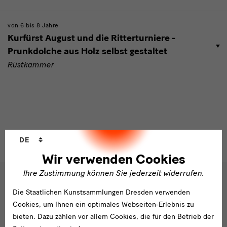
von 6 bis 8 Jahre
Kurfürst August und die Ritterturniere -
Prunkdolche aus Holz selbst gestaltet
Rüstkammer
Sprachwechsler
DE
Wir verwenden Cookies
Ihre Zustimmung können Sie jederzeit widerrufen.
Social
Die Staatlichen Kunstsammlungen Dresden verwenden
Folgen Sie uns
Cookies, um Ihnen ein optimales Webseiten-Erlebnis zu
Media
bieten. Dazu zählen vor allem Cookies, die für den Betrieb der
und
Facebook
X
Youtube
Instagram
SKD