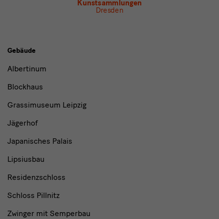
Kunstsammlungen
Dresden
Gebäude,
Gebäude
Museen
Albertinum
und
Blockhaus
Institutionen
Grassimuseum Leipzig
Jägerhof
Japanisches Palais
Lipsiusbau
Residenzschloss
Schloss Pillnitz
Zwinger mit Semperbau