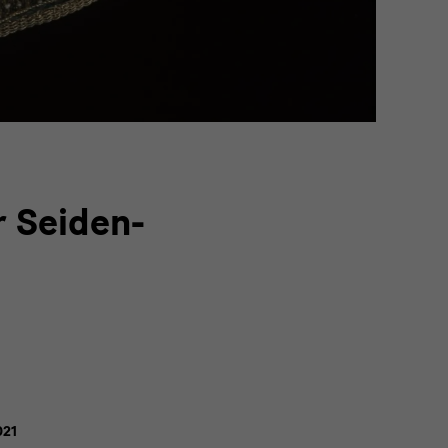
r Seiden-
021