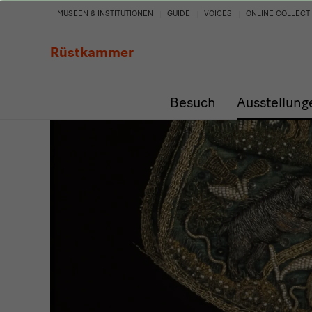
Teresa
MUSEEN & INSTITUTIONEN
GUIDE
VOICES
ONLINE COLLECT
Murak
Rüstkammer
und
Besuch
Ausstellung
Meisterwerke
der
Seiden-
und
Perlenstickerei