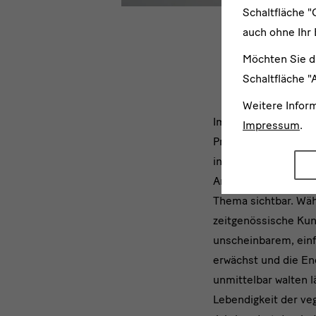
Schaltfläche "
Te
auch ohne Ihr 
Möchten Sie d
Schaltfläche "
Weitere Infor
Im
Im Dialog mit den ku
Impressum
.
Prunktextilien und 
Dialog
in der unterschiedli
mit
Aneignung von Natu
Thema sichtbar. Wä
zeitgenössische Ku
unscheinbarem, einf
erwächst und die En
unmittelbar walten l
Lebendigkeit der veg