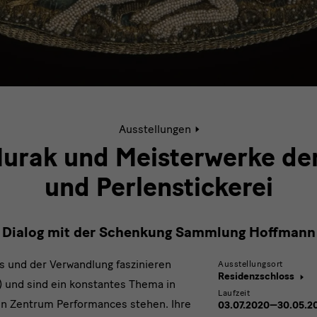
Aktive
Ausstellungen
Seite:
Teresa
urak und Meisterwerke de
Murak
und
und Perlenstickerei
Meisterwerke
der
Seiden-
Dialog mit der Schenkung Sammlung Hoffmann
und
Perlenstickerei
 und der Verwandlung faszinieren
Ausstellungsort
Residenzschloss
) und sind ein konstantes Thema in
Laufzeit
en Zentrum Performances stehen. Ihre
03.07.2020—30.05.2