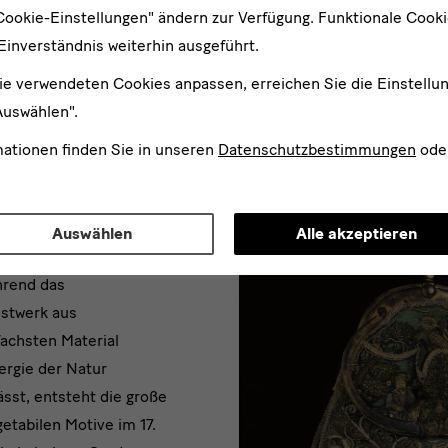
Cookie-Einstellungen" ändern zur Verfügung. Funktionale Cook
resa Murak, Ohne Titel (Handschuhe), 1975/76
Einverständnis weiterhin ausgeführt.
ie verwendeten Cookies anpassen, erreichen Sie die Einstellu
Auswählen".
mationen finden Sie in unseren
Datenschutzbestimmungen
ode
rfürstlichen
Accessoires wird dagegen
chen künstlerischen
Auswählen
Alle akzeptieren
r ein gemeinsames
hrend das
nstwerk aus
achsten Material
ergie der Natur
ässt, entsteht die große
etabilen Motive im 17.