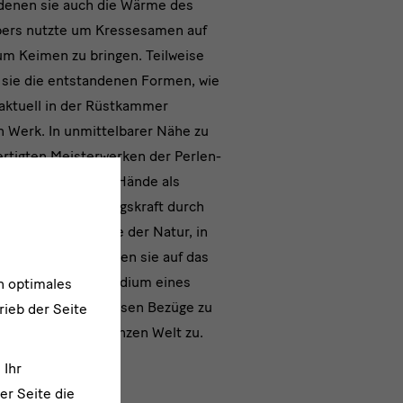
 denen sie auch die Wärme des
pers nutzte um Kressesamen auf
um Keimen zu bringen. Teilweise
 sie die entstandenen Formen, wie
aktuell in der Rüstkammer
n Werk. In unmittelbarer Nähe zu
rtigten Meisterwerken der Perlen-
ickerei treten die Hände als
chlicher Schöpfungskraft durch
reative Energie, die der Natur, in
 Für Murak verweisen sie auf das
des Körpers als Medium eines
n optimales
 Mysteriums und lassen Bezüge zu
rieb der Seite
tskulten auf der ganzen Welt zu.
 Ihr
er Seite die