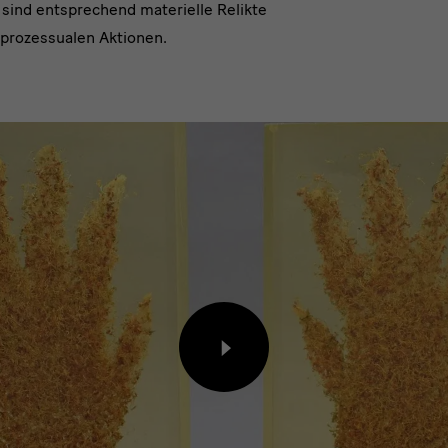
 sind entsprechend materielle Relikte
prozessualen Aktionen.
Inhalt
von
externem
Anbieter
laden