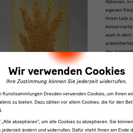
Aktionen, in
eigenen Kör
ihrem Leib z
konservierte
auch in dem 
präsentierte
den handgefe
ler
und Seidenst
Wir verwenden Cookies
Symbol mens
eine zweite k
Ihre Zustimmung können Sie jederzeit widerrufen.
Erscheinung.
Verständnis 
en Kunstsammlungen Dresden verwenden Cookies, um Ihnen ei
urzeitlichen
bnis zu bieten. Dazu zählen vor allem Cookies, die für den Bet
Fruchtbarkei
.
f „Alle akzeptieren“, um alle Cookies zu akzeptieren. Sie können
 jederzeit ändern und widerrufen. Dafür steht Ihnen am Ende d